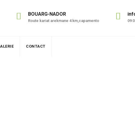
BOUARG-NADOR
in
Route kariat arekmane 4 km,capamento
09:0
ALERIE
CONTACT