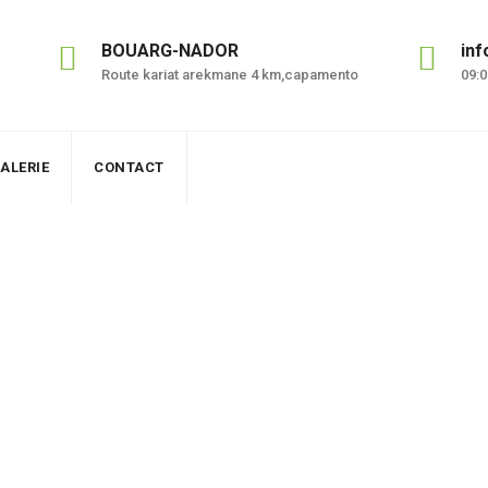
BOUARG-NADOR
in
Route kariat arekmane 4 km,capamento
09:0
ALERIE
CONTACT